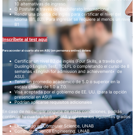
10 alternativas de ingreso.
O Postular a través de Bachillerato Internacional
Rendir una prueba de inglés para certificar el nivel del
idioma (B1, B2). Para ingresar se requiere al menos un nivel
B1
Inscríbete al test aquí
Para acceder al cuarto año en ASU (en persona u online) debes:
Certificar un nivel B2 de inglés (Four Skills, a través del
Duolingo English Test, TOEFL o completando el curso de 8
semanas «English for admission and achievement» de
ASU).
Tener un promedio académico de 5.0 o superior en la
escala chilena de 1.0 a 7.0.
Visa aceptada por el gobierno de EE. UU. (para la opción
presencial en ASU)
Podrían aplicarse requisitos adicionales
En caso de no cumplir ninguna de estas condiciones, podrás
continuar tu cuarto año en UNAB y obtener los siguientes grados:
Licenciado en Computer Science, UNAB
Computer Science Engineering, UNAB