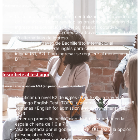
Para ingresar a estas carreras deberás:
Postular a través del sistema centralizado, cumpliendo con
dos requisitos: Haber rendido las pruebas obligatorias de
ingreso a la Educación Superior, más una optativa.
O postular vía admisión directa, a través de algunas de sus
10 alternativas de ingreso.
O Postular a través de Bachillerato Internacional
Rendir una prueba de inglés para certificar el nivel del
idioma (B1, B2). Para ingresar se requiere al menos un nivel
B1
Inscríbete al test aquí
Para acceder al año en ASU (en persona u online) debes:
Certificar un nivel B2 de inglés (Four Skills, a través del
Duolingo English Test, TOEFL o completando el curso de 8
semanas «English for admission and achievement» de
ASU).
Tener un promedio académico de 5.0 o superior en la
escala chilena de 1.0 a 7.0.
Visa aceptada por el gobierno de EE. UU. (para la opción
presencial en ASU)
Podrían aplicarse requisitos adicionales