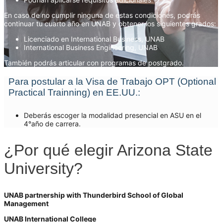
En caso de no cumplir ninguna de estas condiciones, podrás
continuar tu cuarto año en UNAB y obtener los siguientes grados:
Licenciado en International Business, UNAB
International Business Engineering, UNAB
También podrás articular con programas de postgrado.
Para postular a la Visa de Trabajo OPT (Optional
Practical Trainning) en EE.UU.:
Deberás escoger la modalidad presencial en ASU en el
4°año de carrera.
¿Por qué elegir Arizona State
University?
UNAB partnership with Thunderbird School of Global
Management
UNAB International College